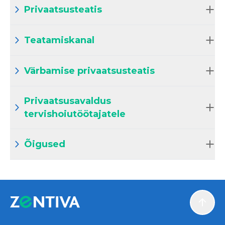
Privaatsusteatis
Teatamiskanal
Värbamise privaatsusteatis
Privaatsusavaldus
tervishoiutöötajatele
Õigused
Scroll