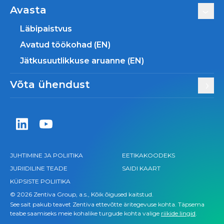
Avasta
Läbipaistvus
Avatud töökohad (EN)
Jätkusuutlikkuse aruanne (EN)
Võta ühendust
Zentiva LinkedIn
Zentiva YouTube
JUHTIMINE JA POLIITIKA
EETIKAKOODEKS
JURIIDILINE TEADE
SAIDI KAART
KÜPSISTE POLIITIKA
© 2026 Zentiva Group, a.s., Kõik õigused kaitstud.
See sait pakub teavet Zentiva ettevõtte äritegevuse kohta. Täpsema
teabe saamiseks meie kohalike turgude kohta valige
riikide lingid
.