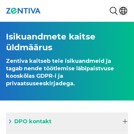
Search...
Select
Zentiva
Isikuandmete kaitse
üldmäärus
Zentiva kaitseb teie isikuandmeid ja
tagab nende töötlemise läbipaistvuse
kooskõlas GDPR-i ja
privaatsuseeskirjadega.
DPO kontakt